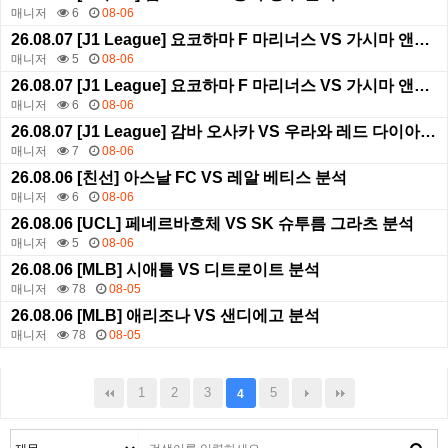
매니저
6
08-06
26.08.07 [J1 League] 요코하마 F 마리너스 VS 가시마 앤틀러스 분석
매니저
5
08-06
26.08.07 [J1 League] 요코하마 F 마리너스 VS 가시마 앤틀러스 분석
매니저
6
08-06
26.08.07 [J1 League] 감바 오사카 VS 우라와 레드 다이아몬즈 분석
매니저
7
08-06
26.08.06 [친선] 아스날 FC VS 레알 베티스 분석
매니저
6
08-06
26.08.06 [UCL] 페네르바흐체 VS SK 슈투름 그라츠 분석
매니저
5
08-06
26.08.06 [MLB] 시애틀 VS 디트로이트 분석
매니저
78
08-05
26.08.06 [MLB] 애리조나 VS 샌디에고 분석
매니저
78
08-05
1
2
3
5
4