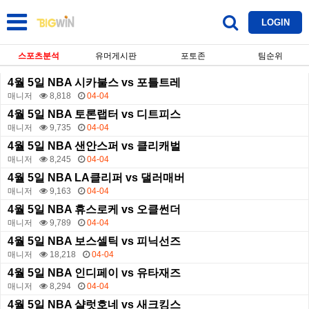
LOGIN
스포츠분석
유머게시판
포토존
팀순위
4월 5일 NBA 시카불스 vs 포틀트레
매니저
8,818
04-04
4월 5일 NBA 토론랩터 vs 디트피스
매니저
9,735
04-04
4월 5일 NBA 샌안스퍼 vs 클리캐벌
매니저
8,245
04-04
4월 5일 NBA LA클리퍼 vs 댈러매버
매니저
9,163
04-04
4월 5일 NBA 휴스로케 vs 오클썬더
매니저
9,789
04-04
4월 5일 NBA 보스셀틱 vs 피닉선즈
매니저
18,218
04-04
4월 5일 NBA 인디페이 vs 유타재즈
매니저
8,294
04-04
4월 5일 NBA 샬럿호네 vs 새크킹스