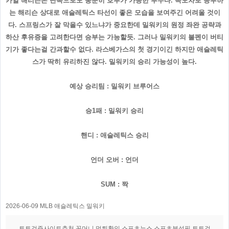
카일 해리슨은 단독으로도 충분히 호투가 가능한 투수다. 속도차로 승부하
는 해리슨 상대로 애슬레틱스 타선이 좋은 모습을 보여주긴 어려울 것이
다. 스프링스가 잘 막을수 있느냐가 중요한데 밀워키의 원정 좌완 공략과
하산 후유증을 고려한다면 승부는 가능할듯. 그러나 밀워키의 불펜이 버티
기가 좋다는걸 간과할수 없다. 라스베가스의 첫 경기이긴 하지만 애슬레틱
스가 딱히 유리하진 않다. 밀워키의 승리 가능성이 높다.
예상 승리팀 : 밀워키 브루어스
승1패 : 밀워키 승리
핸디 : 애슬레틱스 승리
언더 오버 : 언더
SUM : 짝
2026-06-09 MLB 애슬레틱스 밀워키
토토검증사이트추천 꽁머니 먹튀확인 스포츠뉴스 스포츠분석픽 토토검