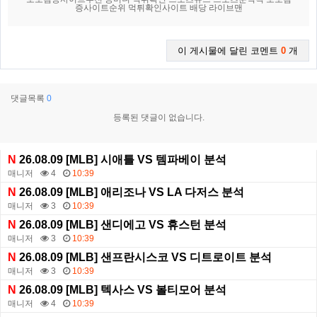
증사이트순위 먹튀확인사이트 배당 라이브맨
이 게시물에 달린 코멘트
0
개
댓글목록
0
등록된 댓글이 없습니다.
N
26.08.09 [MLB] 시애틀 VS 템파베이 분석
매니저
4
10:39
N
26.08.09 [MLB] 애리조나 VS LA 다저스 분석
매니저
3
10:39
N
26.08.09 [MLB] 샌디에고 VS 휴스턴 분석
매니저
3
10:39
N
26.08.09 [MLB] 샌프란시스코 VS 디트로이트 분석
매니저
3
10:39
N
26.08.09 [MLB] 텍사스 VS 볼티모어 분석
매니저
4
10:39