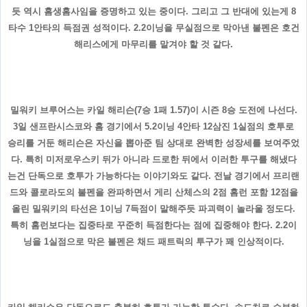
듯 역시 홈생홈사임을 증명하고 있는 중이다. 그리고 그 반대에 있는게 8
타수 1안타의 득점권 성적이다. 2.2이닝을 무실점으로 막아낸 불펜은 호건
해리스에게 마무리를 맡겨야 할 것 같다.
밀워키 브루어스는 카일 해리슨(7승 1패 1.57)이 시즌 8승 도전에 나선다.
3일 샌프란시스코와 홈 경기에서 5.2이닝 4안타 12삼진 1실점의 호투로
승리를 거둔 해리슨은 자신을 뽑아준 팀 상대로 완벽한 성장세를 보여주었
다. 특히 미저로우스키 뒤가 아니라 드로한 뒤에서 이러한 투구를 해냈다
는건 단독으로 호투가 가능하다는 이야기와도 같다. 전날 경기에서 프리랜
드와 콜로라도의 불펜을 완파하면서 게리 산체스의 2점 홈런 포함 12점을
올린 밀워키의 타선은 1이닝 7득점이 말해주듯 파괴력이 놀라울 정도다.
특히 홈런보다는 집중타로 꾸준히 득점한다는 점에 집중해야 한다. 2.2이
닝을 1실점으로 막은 불펜은 채드 패트릭의 투구가 꽤 인상적이다.