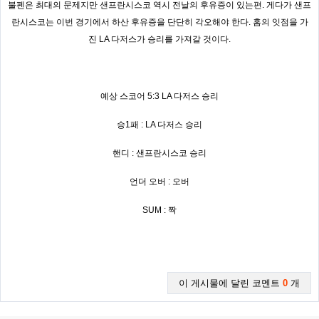
불펜은 최대의 문제지만 샌프란시스코 역시 전날의 후유증이 있는편. 게다가 샌프
란시스코는 이번 경기에서 하산 후유증을 단단히 각오해야 한다. 홈의 잇점을 가
진 LA 다저스가 승리를 가져갈 것이다.
예상 스코어 5:3 LA 다저스 승리
승1패 : LA 다저스 승리
핸디 : 샌프란시스코 승리
언더 오버 : 오버
SUM : 짝
이 게시물에 달린 코멘트
0
개