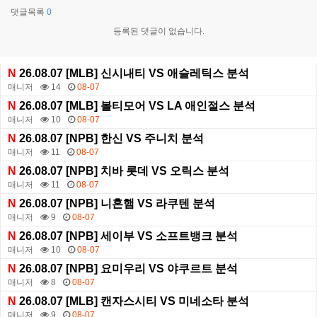
댓글목록
0
등록된 댓글이 없습니다.
N
26.08.07 [MLB] 신시내티 VS 애슬레틱스 분석
매니저
14
08-07
N
26.08.07 [MLB] 볼티모어 VS LA 애인절스 분석
매니저
10
08-07
N
26.08.07 [NPB] 한신 VS 주니치 분석
매니저
11
08-07
N
26.08.07 [NPB] 치바 롯데 VS 오릭스 분석
매니저
11
08-07
N
26.08.07 [NPB] 니혼햄 VS 라쿠텐 분석
매니저
9
08-07
N
26.08.07 [NPB] 세이부 VS 소프트뱅크 분석
매니저
10
08-07
N
26.08.07 [NPB] 요미우리 VS 야쿠르트 분석
매니저
8
08-07
N
26.08.07 [MLB] 캔자스시티 VS 미네소타 분석
매니저
9
08-07