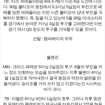
TB : 타즈 브래들리(5승 6패 4.79)가 시즌 6승 도전에 나선
다. 30일 볼티모어 원정에서 5.1이닝 5실점의 부진으로 패
배를 당한 브래들리는 이번 시즌 볼티모어 상대 부진을 극
복하지 못했다. 즉, 팀을 타고 있는데 5월 28일 미네소타와
홈 경기에서 보여준 7이닝 3실점 투구를 고려한다면 이번
경기 역시 QS 정도의 투구를 기대할수 있을 것이다.
선발 : 탬파베이의 우위
불펜진
MIN : 크리스 패덱은 5이닝 2실점의 투구. 6월의 부진을 어
느 정도 만회하는 모습을 보여주었다. 이후 불펜이 4이닝
을 1실점으로 막아내면서 결국 동점과 역전의 발판을 만
들어냈다. 승리조를 거의 쓰지 않고 이겼다는건 시사하는
바가 크다.
TB : 리텔은 6이닝 4안타 1실점의 호투. 그러나 직후 등판
한 우체타와 클레빈저가 제구난을 터트리면서 2점을 허용