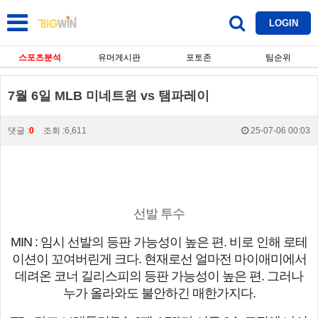
LOGIN
스포츠분석
유머게시판
포토존
팀순위
7월 6일 MLB 미네트윈 vs 탬파레이
댓글 :
0
조회 :6,611
25-07-06 00:03
선발 투수
MIN : 임시 선발의 등판 가능성이 높은 편. 비로 인해 로테
이션이 꼬여버린게 크다. 현재로선 얼마전 마이애미에서
데려온 코너 길리스피의 등판 가능성이 높은 편. 그러나
누가 올라와도 불안하긴 매한가지다.