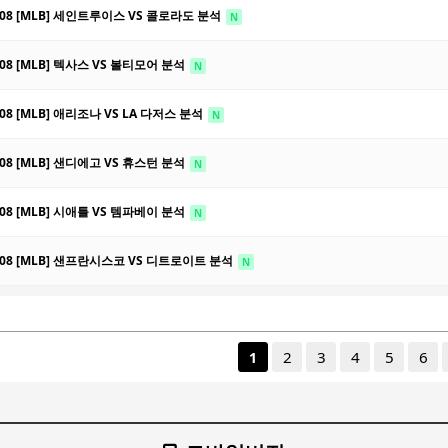
8.08 [MLB] 세인트루이스 VS 콜로라도 분석
N
8.08 [MLB] 텍사스 VS 볼티모어 분석
N
8.08 [MLB] 애리조나 VS LA 다저스 분석
N
8.08 [MLB] 샌디에고 VS 휴스턴 분석
N
8.08 [MLB] 시애틀 VS 템파베이 분석
N
8.08 [MLB] 샌프란시스코 VS 디트로이트 분석
N
다음
맨끝
2
3
4
5
6
1