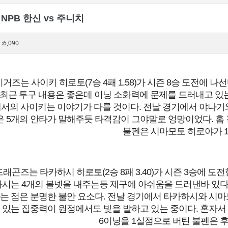
 NPB 한신 vs 주니치
:6,090
거즈는 사이키 히로토(7승 4패 1.58)가 시즌 8승 도전에 나
최근 투구 내용은 좋은데 이닝 소화력에 문제를 드러내고 있는 
서의 사이키는 이야기가 다를 것이다. 전날 경기에서 야나기와
은 5개의 안타가 말해주듯 타격감이 그야말로 엉망이었다. 홈 
불펜은 시마모토 히로야가 1
래곤즈는 타카하시 히로토(2승 8패 3.40)가 시즌 3승에 도
시는 4개의 볼넷을 내주는등 제구에 아쉬움을 드러낸바 있다.
는 점은 분명한 불안 요소다. 전날 경기에서 타카하시와 시마
 있는 집중력이 원정에서도 빛을 발하고 있는 중이다. 혼자서
6이닝을 1실점으로 버틴 불펜은 