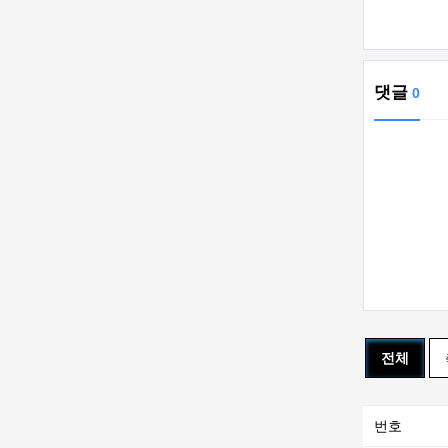
댓글
0
전체
번호