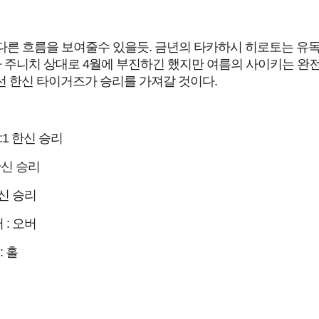
다른 흐름을 보여줄수 있을듯. 금년의 타카하시 히로토는 유
가 주니치 상대로 4월에 부진하긴 했지만 여름의 사이키는 완
선 한신 타이거즈가 승리를 가져갈 것이다.
:1 한신 승리
한신 승리
한신 승리
 : 오버
: 홀