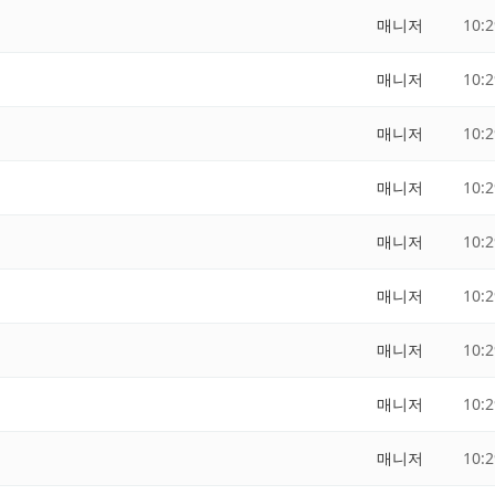
매니저
10:2
매니저
10:2
매니저
10:2
매니저
10:2
매니저
10:2
매니저
10:2
매니저
10:2
매니저
10:2
매니저
10:2