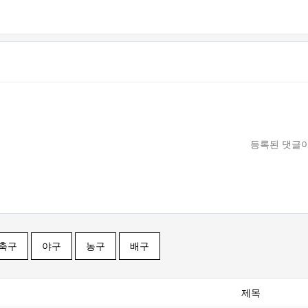
등록된 댓글이
축구
야구
농구
배구
제목