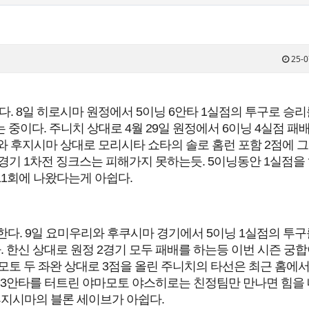
25-0
선다. 8일 히로시마 원정에서 5이닝 6안타 1실점의 투구로 승
중이다. 주니치 상대로 4월 29일 원정에서 6이닝 4실점 패
 후지시마 상대로 모리시타 쇼타의 솔로 홈런 포함 2점에 그
경기 1차전 징크스는 피해가지 못하는듯. 5이닝동안 1실점을
1회에 나왔다는게 아쉽다.
전한다. 9일 요미우리와 후쿠시마 경기에서 5이닝 1실점의 투구
 한신 상대로 원정 2경기 모두 패배를 하는등 이번 시즌 궁합
모토 두 좌완 상대로 3점을 올린 주니치의 타선은 최근 홈에
 3안타를 터트린 야마모토 야스히로는 친정팀만 만나면 힘을 
후지시마의 블론 세이브가 아쉽다.