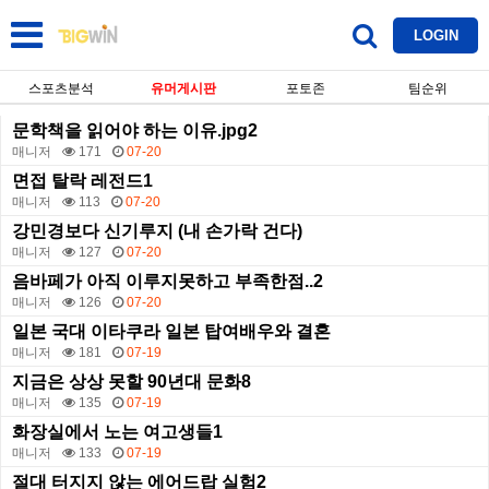
LOGIN
스포츠분석
유머게시판
포토존
팀순위
문학책을 읽어야 하는 이유.jpg2
매니저
171
07-20
면접 탈락 레전드1
매니저
113
07-20
강민경보다 신기루지 (내 손가락 건다)
매니저
127
07-20
음바페가 아직 이루지못하고 부족한점..2
매니저
126
07-20
일본 국대 이타쿠라 일본 탑여배우와 결혼
매니저
181
07-19
지금은 상상 못할 90년대 문화8
매니저
135
07-19
화장실에서 노는 여고생들1
매니저
133
07-19
절대 터지지 않는 에어드랍 실험2