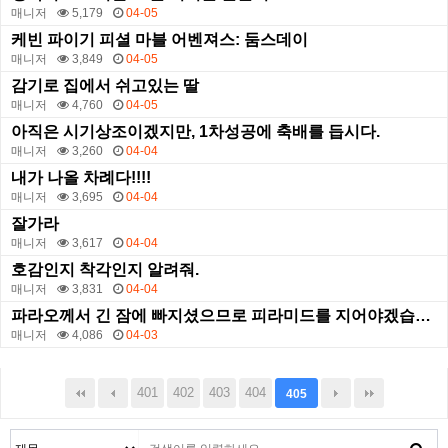
매니저
5,179
04-05
케빈 파이기 피셜 마블 어벤져스: 둠스데이
매니저
3,849
04-05
감기로 집에서 쉬고있는 딸
매니저
4,760
04-05
아직은 시기상조이겠지만, 1차성공에 축배를 듭시다.
매니저
3,260
04-04
내가 나올 차례다!!!!
매니저
3,695
04-04
잘가라
매니저
3,617
04-04
호감인지 착각인지 알려줘.
매니저
3,831
04-04
파라오께서 긴 잠에 빠지셨으므로 피라미드를 지어야겠습니다.
매니저
4,086
04-03
401
402
403
404
405