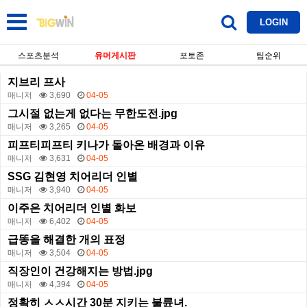
LOGIN
스포츠분석
유머게시판
포토존
팀순위
지브리 프사
매니저
3,690
04-05
그시절 없는게 없다는 무한도전.jpg
매니저
3,265
04-05
피프티피프티 키나가 돌아온 배경과 이유
매니저
3,631
04-05
SSG 김현영 치어리더 인별
매니저
3,940
04-05
이주은 치어리더 인별 화보
매니저
6,402
04-05
급똥을 해결한 개의 표정
매니저
3,504
04-05
직장인이 건강해지는 방법.jpg
매니저
4,394
04-05
정확히 ㅅㅅ시간 30분 지키는 불륜녀.