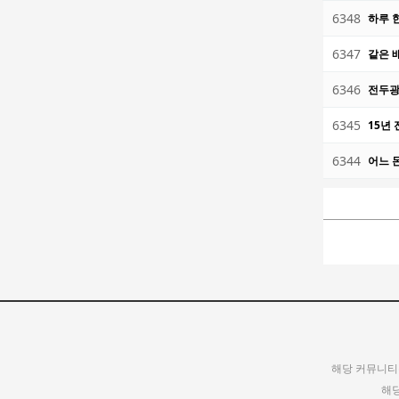
6348
하루 
6347
같은 
6346
전두광
6345
15년
6344
어느 
처음
해당 커뮤니티
해당