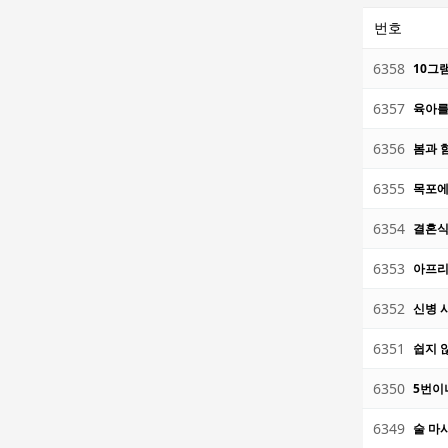
번호
6358
10그
6357
육아를
6356
봄과 
6355
목포에
6354
결혼식
6353
아프리
6352
신병 
6351
쉽지 
6350
5번이
6349
술 마