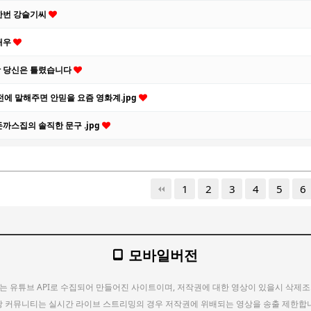
한번 강슬기씨
배우
 당신은 틀렸습니다
 전에 말해주면 안믿을 요즘 영화계.jpg
돈까스집의 솔직한 문구 .jpg
다음
맨끝
1
2
3
4
5
6
모바일버전
는 유튜브 API로 수집되어 만들어진 사이트이며, 저작권에 대한 영상이 있을시 삭제조
 커뮤니티는 실시간 라이브 스트리밍의 경우 저작권에 위배되는 영상을 송출 제한합