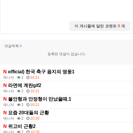
이 게시물에 달린 코멘트
0
개
댓글목록
0
등록된 댓글이 없습니다.
N
official) 한국 축구 음지의 영웅1
매니저
2
10:21
N
라면에 계란gif2
매니저
2
10:21
N
불안형과 안정형이 만났을때.1
매니저
2
10:21
N
요즘 20대들의 근황
매니저
2
10:20
N
위고비 근황2
매니저
2
10:20