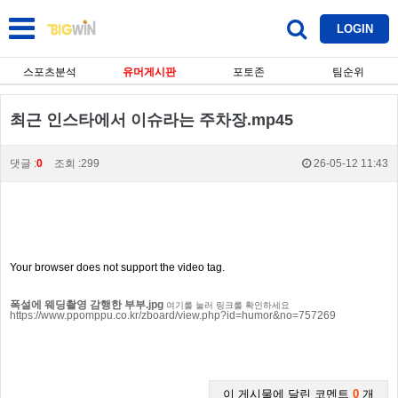
LOGIN
스포츠분석
유머게시판
포토존
팀순위
최근 인스타에서 이슈라는 주차장.mp45
댓글 :
0
조회 :299
26-05-12 11:43
Your browser does not support the video tag.
폭설에 웨딩촬영 감행한 부부.jpg
여기를 눌러 링크를 확인하세요
https://www.ppomppu.co.kr/zboard/view.php?id=humor&no=757269
이 게시물에 달린 코멘트
0
개