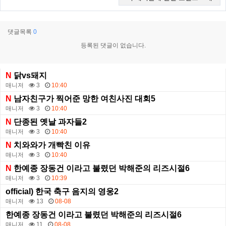
댓글목록
0
등록된 댓글이 없습니다.
N
닭vs돼지
매니저
3
10:40
N
남자친구가 찍어준 망한 여친사진 대회5
매니저
3
10:40
N
단종된 옛날 과자들2
매니저
3
10:40
N
치와와가 개빡친 이유
매니저
3
10:40
N
한예종 장동건 이라고 불렸던 박해준의 리즈시절6
매니저
3
10:39
official) 한국 축구 음지의 영웅2
매니저
13
08-08
한예종 장동건 이라고 불렸던 박해준의 리즈시절6
매니저
11
08-08