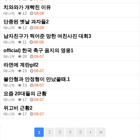
치와와가 개빡친 이유
매니저
12
08-08
단종된 옛날 과자들2
매니저
12
08-08
남자친구가 찍어준 망한 여친사진 대회3
매니저
11
08-08
official) 한국 축구 음지의 영웅1
매니저
20
08-07
라면에 계란gif2
매니저
15
08-07
불안형과 안정형이 만났을때.1
매니저
13
08-07
요즘 20대들의 근황
매니저
17
08-07
위고비 근황2
매니저
17
08-07
2
3
4
5
1