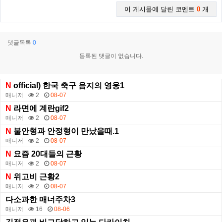
이 게시물에 달린 코멘트
0
개
댓글목록
0
등록된 댓글이 없습니다.
N
official) 한국 축구 음지의 영웅1
매니저
2
08-07
N
라면에 계란gif2
매니저
2
08-07
N
불안형과 안정형이 만났을때.1
매니저
2
08-07
N
요즘 20대들의 근황
매니저
2
08-07
N
위고비 근황2
매니저
2
08-07
다소과한 매너주차3
매니저
16
08-06