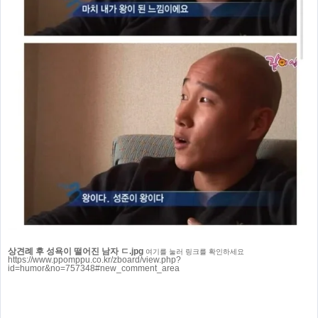
상견례 후 성욕이 떨어진 남자 ㄷ.jpg
여기를 눌러 링크를 확인하세요
https://www.ppomppu.co.kr/zboard/view.php?
id=humor&no=757348#new_comment_area