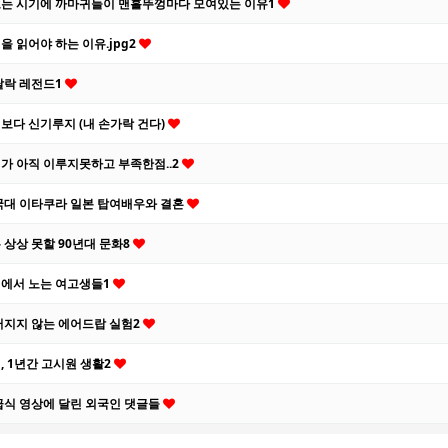
는 시기에 까마귀들이 맨홀뚜껑마다 모여있는 이유1
을 읽어야 하는 이유.jpg2
탈락 레전드1
보다 신기루지 (내 손가락 건다)
가 아직 이루지못하고 부족한점..2
국대 이타쿠라 일본 탑여배우와 결혼
 상상 못할 90년대 문화8
에서 노는 여고생들1
터지지 않는 에어드랍 실험2
, 1년간 고시원 생활2
급식 영상에 달린 외국인 댓글들