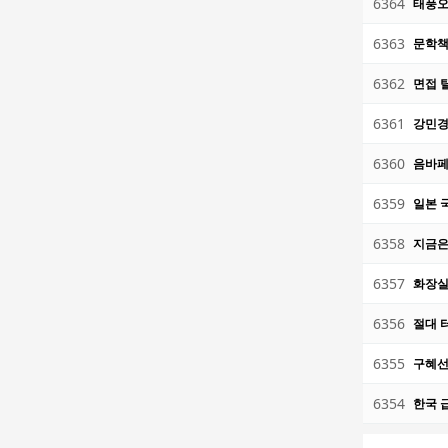
6364
태풍오
6363
문학책
6362
면접 
6361
강민경
6360
음바페
6359
일본 
6358
지금은
6357
화장실
6356
절대 
6355
구혜선
6354
한국 