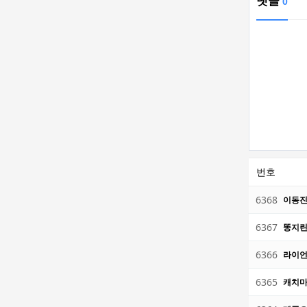
댓글
0
번호
6368
이동진
6367
똥지린
6366
라이언
6365
캐치마