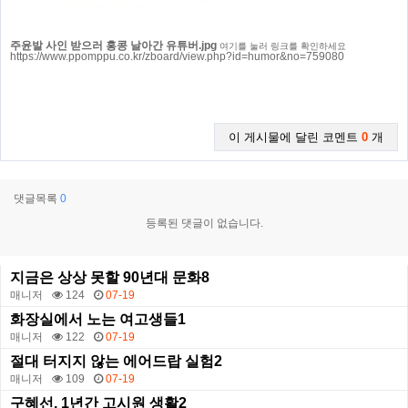
주윤발 사인 받으러 홍콩 날아간 유튜버.jpg
여기를 눌러 링크를 확인하세요
https://www.ppomppu.co.kr/zboard/view.php?id=humor&no=759080
이 게시물에 달린 코멘트
0
개
댓글목록
0
등록된 댓글이 없습니다.
지금은 상상 못할 90년대 문화8
매니저
124
07-19
화장실에서 노는 여고생들1
매니저
122
07-19
절대 터지지 않는 에어드랍 실험2
매니저
109
07-19
구혜선, 1년간 고시원 생활2