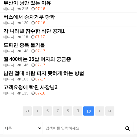
부산이 낭만 있는 이유
매니저
215
07-18
버스에서 승차거부 당함
매니저
130
07-18
각 나라별 잠수함 식단 공개1
매니저
118
07-17
도파민 중독 둘기들
매니저
148
07-17
월 400버는 35살 여자의 궁금증
매니저
146
07-17
남친 절대 바람 피지 못하게 하는 방법
매니저
103
07-17
고객요청에 빡친 사장님2
매니저
135
07-16
6
7
8
9
10