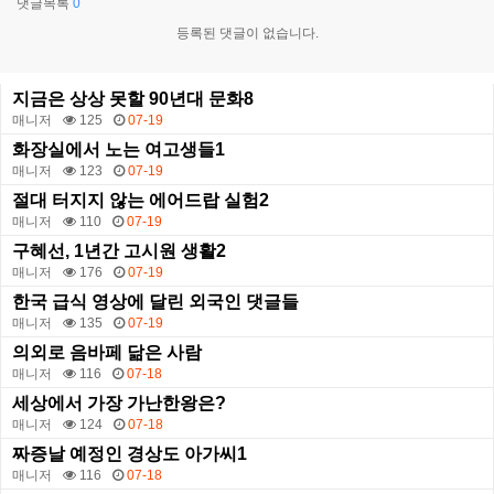
댓글목록
0
등록된 댓글이 없습니다.
지금은 상상 못할 90년대 문화8
매니저
125
07-19
화장실에서 노는 여고생들1
매니저
123
07-19
절대 터지지 않는 에어드랍 실험2
매니저
110
07-19
구혜선, 1년간 고시원 생활2
매니저
176
07-19
한국 급식 영상에 달린 외국인 댓글들
매니저
135
07-19
의외로 음바페 닮은 사람
매니저
116
07-18
세상에서 가장 가난한왕은?
매니저
124
07-18
짜증날 예정인 경상도 아가씨1
매니저
116
07-18