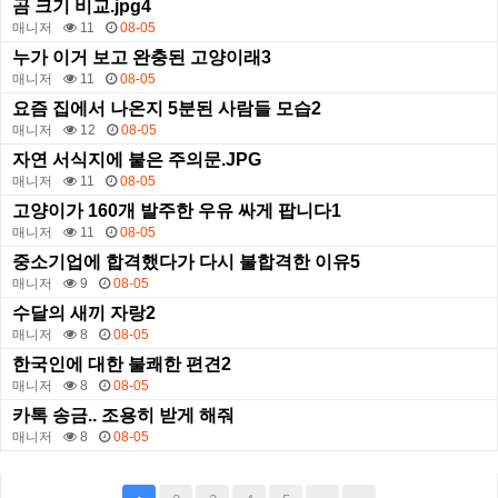
곰 크기 비교.jpg4
매니저
11
08-05
누가 이거 보고 완충된 고양이래3
매니저
11
08-05
요즘 집에서 나온지 5분된 사람들 모습2
매니저
12
08-05
자연 서식지에 붙은 주의문.JPG
매니저
11
08-05
고양이가 160개 발주한 우유 싸게 팝니다1
매니저
11
08-05
중소기업에 합격했다가 다시 불합격한 이유5
매니저
9
08-05
수달의 새끼 자랑2
매니저
8
08-05
한국인에 대한 불쾌한 편견2
매니저
8
08-05
카톡 송금.. 조용히 받게 해줘
매니저
8
08-05