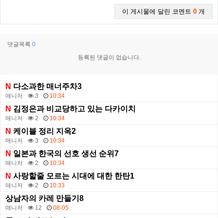
이 게시물에 달린 코멘트
0
개
댓글목록
0
등록된 댓글이 없습니다.
N
다소과한 매너주차3
매니저
3
10:34
N
김정은과 비교당하고 있는 다카이치
매니저
2
10:34
N
케이블 정리 지옥2
매니저
3
10:34
N
일본과 한국의 선호 생선 순위7
매니저
2
10:34
N
사랑할줄 모르는 시대에 대한 한탄1
매니저
2
10:33
상남자의 카레 만들기8
매니저
12
08-05