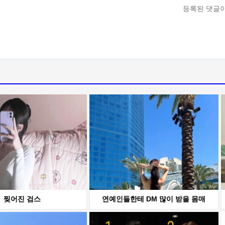
등록된 댓글이
찢어진 검스
연예인들한테 DM 많이 받을 몸매