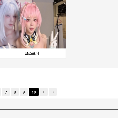
코스프레
7
8
9
10