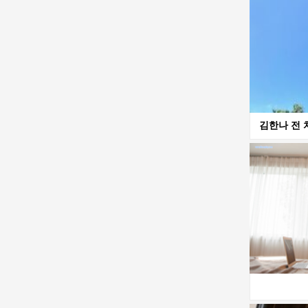
김한나 전 