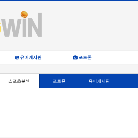
유머게시판
포토존
스포츠분섹
포토존
유머게시판