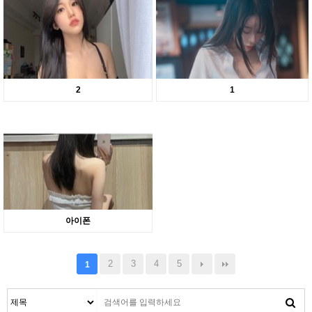
2
1
아이폰
2
3
4
5
1