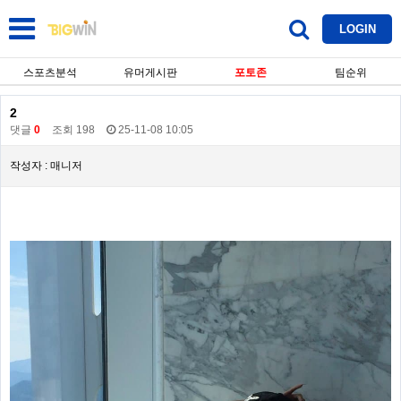
LOGIN
스포츠분석
유머게시판
포토존
팀순위
2
댓글
0
조회 198
25-11-08 10:05
작성자 :
매니저