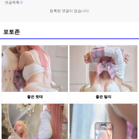
댓글목록
0
등록된 댓글이 없습니다.
포토존
좋은 뒷태
좋은 탈의