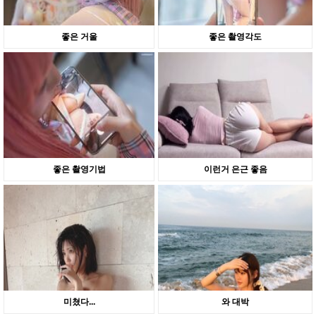
좋은 거울
좋은 촬영각도
좋은 촬영기법
이런거 은근 좋음
미쳤다...
와 대박