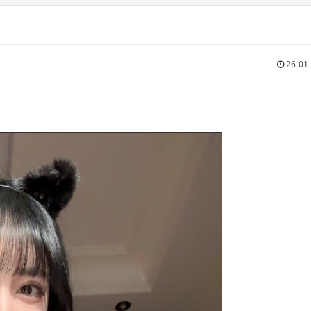
26-01-