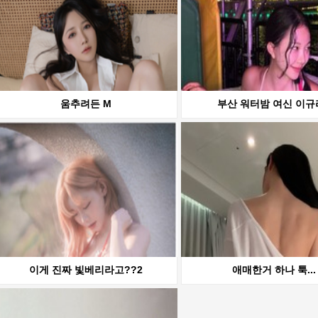
움추려든 M
부산 워터밤 여신 이규
이게 진짜 빛베리라고??2
애매한거 하나 툭...