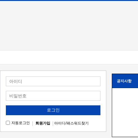
공지사항
로그인
|
|
자동로그인
회원가입
아이디/패스워드찾기